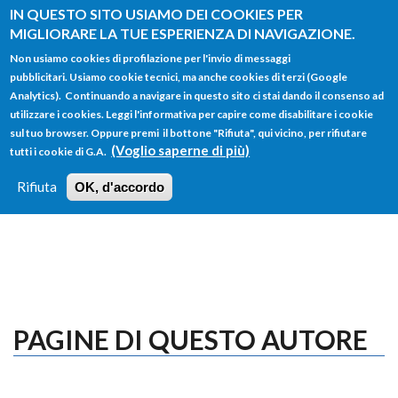
Salta al contenuto principale
IN QUESTO SITO USIAMO DEI COOKIES PER
MIGLIORARE LA TUE ESPERIENZA DI NAVIGAZIONE.
Non usiamo cookies di profilazione per l'invio di messaggi
pubblicitari. Usiamo cookie tecnici, ma anche cookies di terzi (Google
Analytics). Continuando a navigare in questo sito ci stai dando il consenso ad
utilizzare i cookies. Leggi l'informativa per capire come disabilitare i cookie
FORM
sul tuo browser. Oppure premi il bottone "Rifiuta", qui vicino, per rifiutare
Main menu
DI
(Voglio saperne di più)
tutti i cookie di G.A.
HOME
TUTTI I PROFILI
ISTRUZIONI
RICERCA
Rifiuta
OK, d'accordo
LOGIN
PAGINE DI QUESTO AUTORE