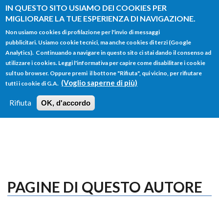
Salta al contenuto principale
IN QUESTO SITO USIAMO DEI COOKIES PER
MIGLIORARE LA TUE ESPERIENZA DI NAVIGAZIONE.
Non usiamo cookies di profilazione per l'invio di messaggi
pubblicitari. Usiamo cookie tecnici, ma anche cookies di terzi (Google
Analytics). Continuando a navigare in questo sito ci stai dando il consenso ad
utilizzare i cookies. Leggi l'informativa per capire come disabilitare i cookie
FORM
sul tuo browser. Oppure premi il bottone "Rifiuta", qui vicino, per rifiutare
Main menu
DI
(Voglio saperne di più)
tutti i cookie di G.A.
HOME
TUTTI I PROFILI
ISTRUZIONI
RICERCA
Rifiuta
OK, d'accordo
LOGIN
PAGINE DI QUESTO AUTORE