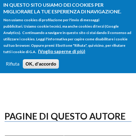
Salta al contenuto principale
IN QUESTO SITO USIAMO DEI COOKIES PER
MIGLIORARE LA TUE ESPERIENZA DI NAVIGAZIONE.
Non usiamo cookies di profilazione per l'invio di messaggi
pubblicitari. Usiamo cookie tecnici, ma anche cookies di terzi (Google
Analytics). Continuando a navigare in questo sito ci stai dando il consenso ad
utilizzare i cookies. Leggi l'informativa per capire come disabilitare i cookie
FORM
sul tuo browser. Oppure premi il bottone "Rifiuta", qui vicino, per rifiutare
Main menu
DI
(Voglio saperne di più)
tutti i cookie di G.A.
HOME
TUTTI I PROFILI
ISTRUZIONI
RICERCA
Rifiuta
OK, d'accordo
LOGIN
PAGINE DI QUESTO AUTORE