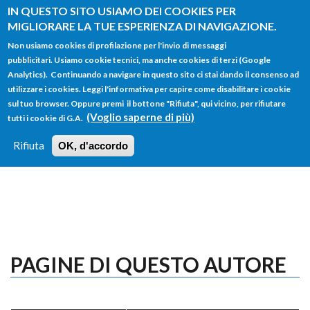
Salta al contenuto principale
IN QUESTO SITO USIAMO DEI COOKIES PER
MIGLIORARE LA TUE ESPERIENZA DI NAVIGAZIONE.
Non usiamo cookies di profilazione per l'invio di messaggi
pubblicitari. Usiamo cookie tecnici, ma anche cookies di terzi (Google
Analytics). Continuando a navigare in questo sito ci stai dando il consenso ad
utilizzare i cookies. Leggi l'informativa per capire come disabilitare i cookie
FORM
sul tuo browser. Oppure premi il bottone "Rifiuta", qui vicino, per rifiutare
Main menu
DI
(Voglio saperne di più)
tutti i cookie di G.A.
HOME
TUTTI I PROFILI
ISTRUZIONI
RICERCA
Rifiuta
OK, d'accordo
LOGIN
PAGINE DI QUESTO AUTORE