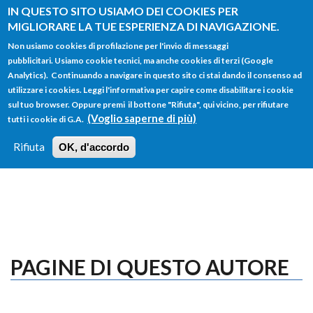
Salta al contenuto principale
IN QUESTO SITO USIAMO DEI COOKIES PER
MIGLIORARE LA TUE ESPERIENZA DI NAVIGAZIONE.
Non usiamo cookies di profilazione per l'invio di messaggi
pubblicitari. Usiamo cookie tecnici, ma anche cookies di terzi (Google
Analytics). Continuando a navigare in questo sito ci stai dando il consenso ad
utilizzare i cookies. Leggi l'informativa per capire come disabilitare i cookie
FORM
sul tuo browser. Oppure premi il bottone "Rifiuta", qui vicino, per rifiutare
Main menu
DI
(Voglio saperne di più)
tutti i cookie di G.A.
HOME
TUTTI I PROFILI
ISTRUZIONI
RICERCA
Rifiuta
OK, d'accordo
LOGIN
PAGINE DI QUESTO AUTORE