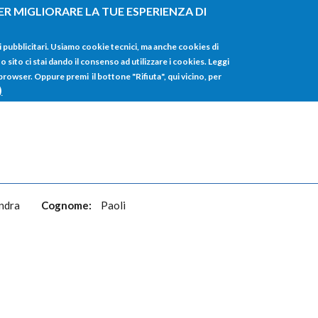
ER MIGLIORARE LA TUE ESPERIENZA DI
HOME
TUTTI I
i pubblicitari. Usiamo cookie tecnici, ma anche cookies di
sito ci stai dando il consenso ad utilizzare i cookies. Leggi
 browser. Oppure premi il bottone "Rifiuta", qui vicino, per
)
ndra
Cognome:
Paoli