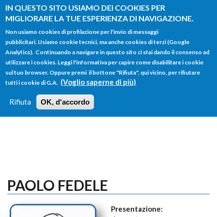
Salta al contenuto principale
IN QUESTO SITO USIAMO DEI COOKIES PER
MIGLIORARE LA TUE ESPERIENZA DI NAVIGAZIONE.
Non usiamo cookies di profilazione per l'invio di messaggi
pubblicitari. Usiamo cookie tecnici, ma anche cookies di terzi (Google
Analytics). Continuando a navigare in questo sito ci stai dando il consenso ad
utilizzare i cookies. Leggi l'informativa per capire come disabilitare i cookie
FORM
sul tuo browser. Oppure premi il bottone "Rifiuta", qui vicino, per rifiutare
Main menu
DI
(Voglio saperne di più)
tutti i cookie di G.A.
HOME
TUTTI I PROFILI
ISTRUZIONI
RICERCA
Rifiuta
OK, d'accordo
LOGIN
PAOLO FEDELE
Presentazione: