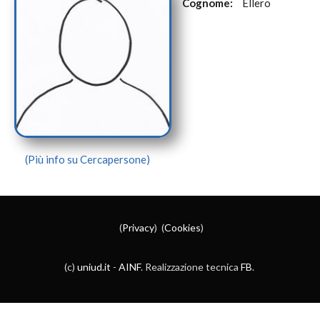
Cognome:
Ellero
(Più info su Cercapersone)
(
Privacy
) (
Cookies
)
(c)
uniud.it
-
AINF
. Realizzazione tecnica
FB
.