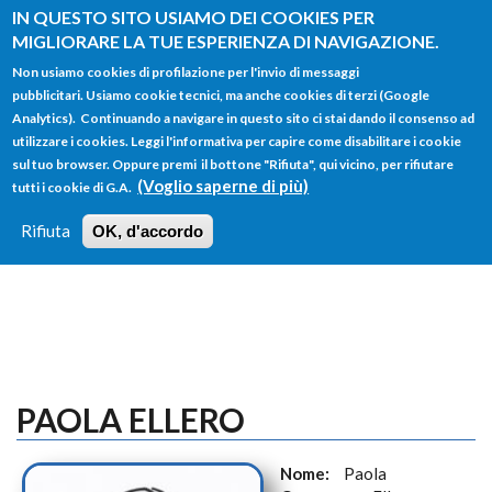
Salta al contenuto principale
IN QUESTO SITO USIAMO DEI COOKIES PER
MIGLIORARE LA TUE ESPERIENZA DI NAVIGAZIONE.
Non usiamo cookies di profilazione per l'invio di messaggi
pubblicitari. Usiamo cookie tecnici, ma anche cookies di terzi (Google
Analytics). Continuando a navigare in questo sito ci stai dando il consenso ad
utilizzare i cookies. Leggi l'informativa per capire come disabilitare i cookie
FORM
sul tuo browser. Oppure premi il bottone "Rifiuta", qui vicino, per rifiutare
Main menu
DI
(Voglio saperne di più)
tutti i cookie di G.A.
HOME
TUTTI I PROFILI
ISTRUZIONI
RICERCA
Rifiuta
OK, d'accordo
LOGIN
PAOLA ELLERO
Nome:
Paola