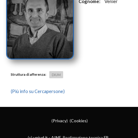
Cognome:
Venier
Struttura di afferenza:
DIUM
(Più info su Cercapersone)
(
Privacy
) (
Cookies
)
(c)
uniud.it
-
AINF
. Realizzazione tecnica
FB
.