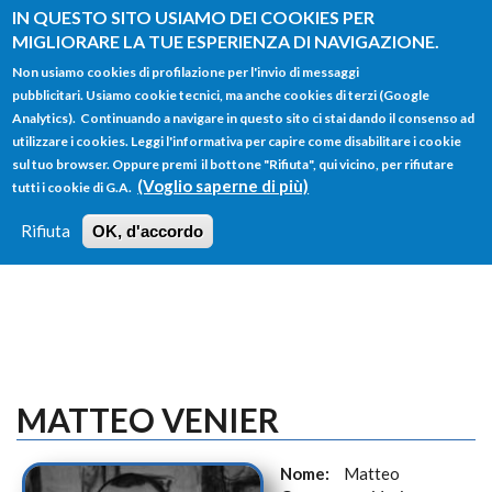
Salta al contenuto principale
IN QUESTO SITO USIAMO DEI COOKIES PER
MIGLIORARE LA TUE ESPERIENZA DI NAVIGAZIONE.
Non usiamo cookies di profilazione per l'invio di messaggi
pubblicitari. Usiamo cookie tecnici, ma anche cookies di terzi (Google
Analytics). Continuando a navigare in questo sito ci stai dando il consenso ad
utilizzare i cookies. Leggi l'informativa per capire come disabilitare i cookie
FORM
sul tuo browser. Oppure premi il bottone "Rifiuta", qui vicino, per rifiutare
Main menu
DI
(Voglio saperne di più)
tutti i cookie di G.A.
HOME
TUTTI I PROFILI
ISTRUZIONI
RICERCA
Rifiuta
OK, d'accordo
LOGIN
MATTEO VENIER
Nome:
Matteo