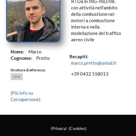
RTDa in ING-IND/08,
con attività nell'ambito
della combustione nei
motori a combustione
interna e nella
modellazione del traffico
aereo civile
Nome:
Marco
Recapiti:
Cognome:
Pretto
marco.pretto@uniud.it
Struttura di afferenza:
+39 0432 558013
DPIA
(Più info su
Cercapersone)
(
Privacy
) (
Cookies
)