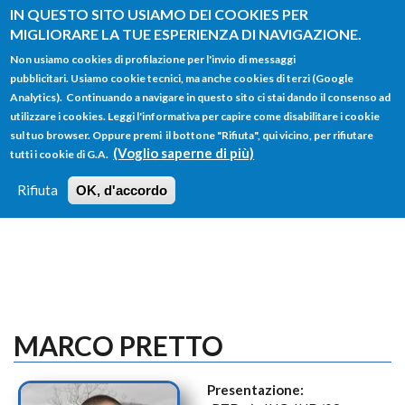
Salta al contenuto principale
IN QUESTO SITO USIAMO DEI COOKIES PER
MIGLIORARE LA TUE ESPERIENZA DI NAVIGAZIONE.
Non usiamo cookies di profilazione per l'invio di messaggi
pubblicitari. Usiamo cookie tecnici, ma anche cookies di terzi (Google
Analytics). Continuando a navigare in questo sito ci stai dando il consenso ad
utilizzare i cookies. Leggi l'informativa per capire come disabilitare i cookie
FORM
sul tuo browser. Oppure premi il bottone "Rifiuta", qui vicino, per rifiutare
Main menu
DI
(Voglio saperne di più)
tutti i cookie di G.A.
HOME
TUTTI I PROFILI
ISTRUZIONI
RICERCA
Rifiuta
OK, d'accordo
LOGIN
MARCO PRETTO
Presentazione: