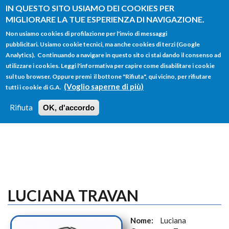
Salta al contenuto principale
IN QUESTO SITO USIAMO DEI COOKIES PER
MIGLIORARE LA TUE ESPERIENZA DI NAVIGAZIONE.
Non usiamo cookies di profilazione per l'invio di messaggi
pubblicitari. Usiamo cookie tecnici, ma anche cookies di terzi (Google
Analytics). Continuando a navigare in questo sito ci stai dando il consenso ad
utilizzare i cookies. Leggi l'informativa per capire come disabilitare i cookie
FORM
sul tuo browser. Oppure premi il bottone "Rifiuta", qui vicino, per rifiutare
Main menu
DI
(Voglio saperne di più)
tutti i cookie di G.A.
HOME
TUTTI I PROFILI
ISTRUZIONI
RICERCA
Rifiuta
OK, d'accordo
LOGIN
LUCIANA TRAVAN
Nome:
Luciana