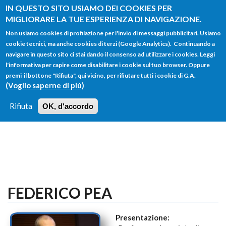
Salta al contenuto principale
IN QUESTO SITO USIAMO DEI COOKIES PER
MIGLIORARE LA TUE ESPERIENZA DI NAVIGAZIONE.
Non usiamo cookies di profilazione per l'invio di messaggi pubblicitari. Usiamo
cookie tecnici, ma anche cookies di terzi (Google Analytics). Continuando a
navigare in questo sito ci stai dando il consenso ad utilizzare i cookies. Leggi
l'informativa per capire come disabilitare i cookie sul tuo browser. Oppure
FORM
premi il bottone "Rifiuta", qui vicino, per rifiutare tutti i cookie di G.A.
Main menu
DI
(Voglio saperne di più)
HOME
TUTTI I PROFILI
ISTRUZIONI
RICERCA
Rifiuta
OK, d'accordo
LOGIN
FEDERICO PEA
Presentazione: