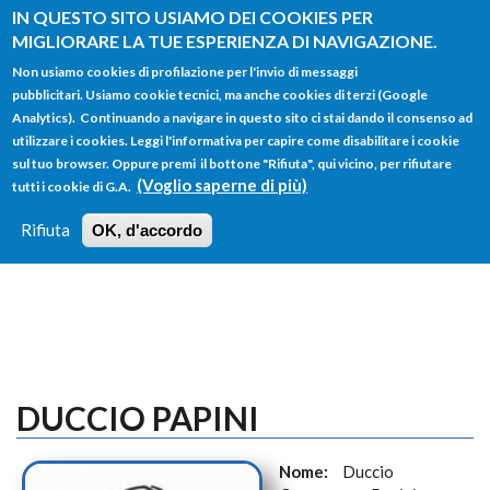
Salta al contenuto principale
IN QUESTO SITO USIAMO DEI COOKIES PER
MIGLIORARE LA TUE ESPERIENZA DI NAVIGAZIONE.
Non usiamo cookies di profilazione per l'invio di messaggi
pubblicitari. Usiamo cookie tecnici, ma anche cookies di terzi (Google
Analytics). Continuando a navigare in questo sito ci stai dando il consenso ad
utilizzare i cookies. Leggi l'informativa per capire come disabilitare i cookie
FORM
sul tuo browser. Oppure premi il bottone "Rifiuta", qui vicino, per rifiutare
Main menu
DI
(Voglio saperne di più)
tutti i cookie di G.A.
HOME
TUTTI I PROFILI
ISTRUZIONI
RICERCA
Rifiuta
OK, d'accordo
LOGIN
DUCCIO PAPINI
Nome:
Duccio