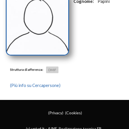
Cognome:
Papini
Struttura di afferenza:
DMIF
(Più info su Cercapersone)
(
Privacy
) (
Cookies
)
(c)
uniud.it
-
AINF
. Realizzazione tecnica
FB
.