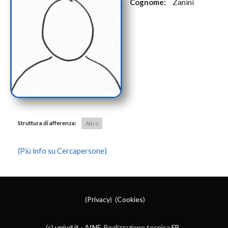
Cognome:
Zanini
Struttura di afferenza:
Altro
(Più info su Cercapersone)
(
Privacy
) (
Cookies
)
(c)
uniud.it
-
AINF
. Realizzazione tecnica
FB
.