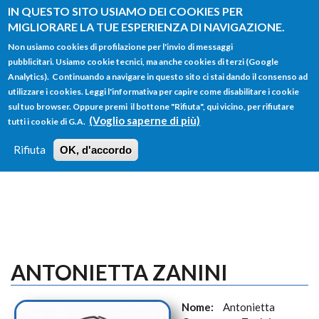
Salta al contenuto principale
IN QUESTO SITO USIAMO DEI COOKIES PER
MIGLIORARE LA TUE ESPERIENZA DI NAVIGAZIONE.
Non usiamo cookies di profilazione per l'invio di messaggi
pubblicitari. Usiamo cookie tecnici, ma anche cookies di terzi (Google
Analytics). Continuando a navigare in questo sito ci stai dando il consenso ad
utilizzare i cookies. Leggi l'informativa per capire come disabilitare i cookie
FORM
sul tuo browser. Oppure premi il bottone "Rifiuta", qui vicino, per rifiutare
Main menu
DI
(Voglio saperne di più)
tutti i cookie di G.A.
HOME
TUTTI I PROFILI
ISTRUZIONI
RICERCA
Rifiuta
OK, d'accordo
LOGIN
ANTONIETTA ZANINI
Nome:
Antonietta