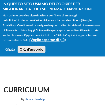
Salta al contenuto principale
IN QUESTO SITO USIAMO DEI COOKIES PER
MIGLIORARE LA TUE ESPERIENZA DI NAVIGAZIONE.
Non usiamo cookies di profilazione per l'invio di messaggi
pubblicitari. Usiamo cookie tecnici, ma anche cookies di terzi (Google
Analytics). Continuando a navigare in questo sito ci stai dando il consenso ad
utilizzare i cookies. Leggi l'informativa per capire come disabilitare i cookie
FORM
sul tuo browser. Oppure premi il bottone "Rifiuta", qui vicino, per rifiutare
Main menu
DI
(Voglio saperne di più)
tutti i cookie di G.A.
HOME
TUTTI I PROFILI
ISTRUZIONI
RICERCA
Rifiuta
OK, d'accordo
LOGIN
CURRICULUM
By
alessandro.delp...