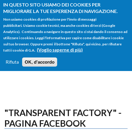
Salta al contenuto principale
IN QUESTO SITO USIAMO DEI COOKIES PER
MIGLIORARE LA TUE ESPERIENZA DI NAVIGAZIONE.
Non usiamo cookies di profilazione per l'invio di messaggi
pubblicitari. Usiamo cookie tecnici, ma anche cookies di terzi (Google
Analytics). Continuando a navigare in questo sito ci stai dando il consenso ad
utilizzare i cookies. Leggi l'informativa per capire come disabilitare i cookie
FORM
sul tuo browser. Oppure premi il bottone "Rifiuta", qui vicino, per rifiutare
Main menu
DI
(Voglio saperne di più)
tutti i cookie di G.A.
HOME
TUTTI I PROFILI
ISTRUZIONI
RICERCA
Rifiuta
OK, d'accordo
LOGIN
"TRANSPARENT FACTORY" -
PAGINA FACEBOOK