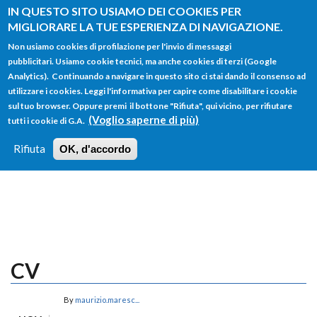
Salta al contenuto principale
IN QUESTO SITO USIAMO DEI COOKIES PER
MIGLIORARE LA TUE ESPERIENZA DI NAVIGAZIONE.
Non usiamo cookies di profilazione per l'invio di messaggi
pubblicitari. Usiamo cookie tecnici, ma anche cookies di terzi (Google
Analytics). Continuando a navigare in questo sito ci stai dando il consenso ad
utilizzare i cookies. Leggi l'informativa per capire come disabilitare i cookie
FORM
sul tuo browser. Oppure premi il bottone "Rifiuta", qui vicino, per rifiutare
Main menu
DI
(Voglio saperne di più)
tutti i cookie di G.A.
HOME
TUTTI I PROFILI
ISTRUZIONI
RICERCA
Rifiuta
OK, d'accordo
LOGIN
CV
By
maurizio.maresc...