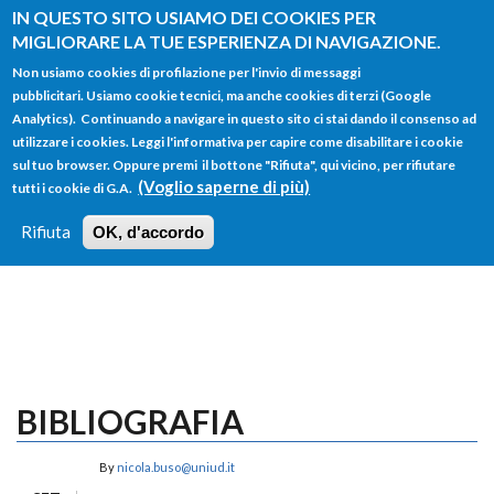
Salta al contenuto principale
IN QUESTO SITO USIAMO DEI COOKIES PER
MIGLIORARE LA TUE ESPERIENZA DI NAVIGAZIONE.
Non usiamo cookies di profilazione per l'invio di messaggi
pubblicitari. Usiamo cookie tecnici, ma anche cookies di terzi (Google
Analytics). Continuando a navigare in questo sito ci stai dando il consenso ad
utilizzare i cookies. Leggi l'informativa per capire come disabilitare i cookie
FORM
sul tuo browser. Oppure premi il bottone "Rifiuta", qui vicino, per rifiutare
Main menu
DI
(Voglio saperne di più)
tutti i cookie di G.A.
HOME
TUTTI I PROFILI
ISTRUZIONI
RICERCA
Rifiuta
OK, d'accordo
LOGIN
BIBLIOGRAFIA
By
nicola.buso@uniud.it