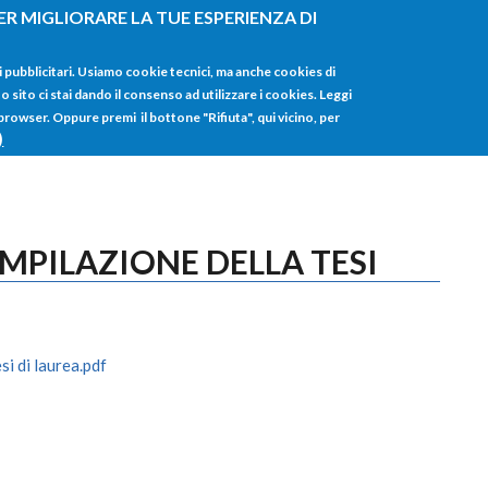
ER MIGLIORARE LA TUE ESPERIENZA DI
HOME
TUTTI I
i pubblicitari. Usiamo cookie tecnici, ma anche cookies di
sito ci stai dando il consenso ad utilizzare i cookies. Leggi
 browser. Oppure premi il bottone "Rifiuta", qui vicino, per
)
OMPILAZIONE DELLA TESI
si di laurea.pdf