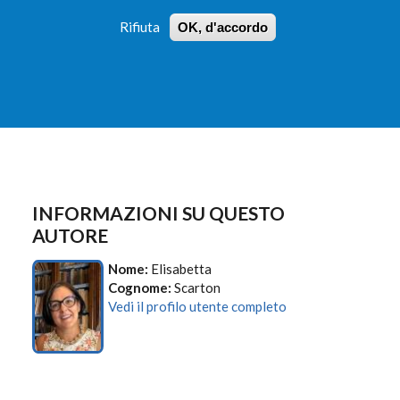
Rifiuta
OK, d'accordo
 PROFILI
ISTRUZIONI
LOGIN
»
»
FORM
DI
RICERCA
INFORMAZIONI SU QUESTO
AUTORE
Nome:
Elisabetta
Cognome:
Scarton
Vedi il profilo utente completo