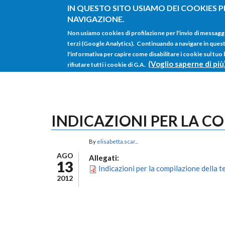
Salta al contenuto principale
IN QUESTO SITO USIAMO DEI COOKIES P
NAVIGAZIONE.
Non usiamo cookies di profilazione per l'invio di messagg
terzi (Google Analytics). Continuando a navigare in questo 
l'informativa per capire come disabilitare i cookie sul tuo
(Voglio saperne di più
rifiutare tutti i cookie di G.A.
INDICAZIONI PER LA C
By
elisabetta.scar...
AGO
Allegati:
13
Indicazioni per la compilazione della te
2012