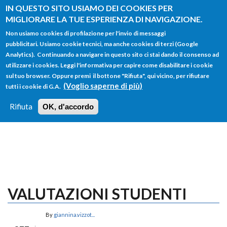
Salta al contenuto principale
IN QUESTO SITO USIAMO DEI COOKIES PER
MIGLIORARE LA TUE ESPERIENZA DI NAVIGAZIONE.
Non usiamo cookies di profilazione per l'invio di messaggi
pubblicitari. Usiamo cookie tecnici, ma anche cookies di terzi (Google
Analytics). Continuando a navigare in questo sito ci stai dando il consenso ad
utilizzare i cookies. Leggi l'informativa per capire come disabilitare i cookie
FORM
sul tuo browser. Oppure premi il bottone "Rifiuta", qui vicino, per rifiutare
Main menu
DI
(Voglio saperne di più)
tutti i cookie di G.A.
HOME
TUTTI I PROFILI
ISTRUZIONI
RICERCA
Rifiuta
OK, d'accordo
LOGIN
VALUTAZIONI STUDENTI
By
giannina.vizzot...