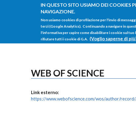
Salta al contenuto principale
IN QUESTO SITO USIAMO DEI COOKIES P
NAVIGAZIONE.
Non usiamo cookies di profilazione per l'invio di messagg
terzi (Google Analytics). Continuando a navigare in questo 
l'informativa per capire come disabilitare i cookie sul tuo
(Voglio saperne di più
rifiutare tutti i cookie di G.A.
WEB OF SCIENCE
Link esterno:
https://www.webofscience.com/wos/author/recor