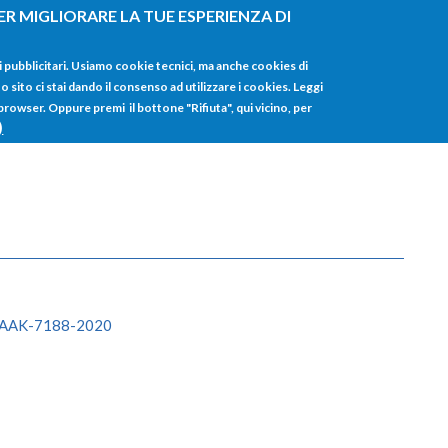
ER MIGLIORARE LA TUE ESPERIENZA DI
HOME
TUTTI I
i pubblicitari. Usiamo cookie tecnici, ma anche cookies di
sito ci stai dando il consenso ad utilizzare i cookies. Leggi
 browser. Oppure premi il bottone "Rifiuta", qui vicino, per
)
d/AAK-7188-2020