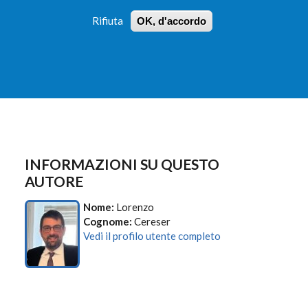
Rifiuta
OK, d'accordo
 PROFILI
ISTRUZIONI
LOGIN
»
»
FORM
DI
RICERCA
INFORMAZIONI SU QUESTO
AUTORE
Nome:
Lorenzo
Cognome:
Cereser
Vedi il profilo utente completo