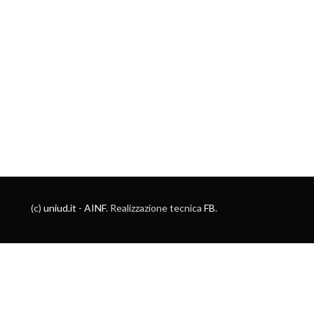
(c)
uniud.it
-
AINF
. Realizzazione tecnica
FB
.