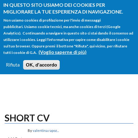
Salta al contenuto principale
IN QUESTO SITO USIAMO DEI COOKIES PER
MIGLIORARE LA TUE ESPERIENZA DI NAVIGAZIONE.
Non usiamo cookies di profilazione per l'invio di messaggi
pubblicitari. Usiamo cookie tecnici, ma anche cookies di terzi (Google
Analytics). Continuando a navigare in questo sito ci stai dando il consenso ad
utilizzare i cookies. Leggi l'informativa per capire come disabilitare i cookie
FORM
sul tuo browser. Oppure premi il bottone "Rifiuta", qui vicino, per rifiutare
Main menu
DI
(Voglio saperne di più)
tutti i cookie di G.A.
HOME
TUTTI I PROFILI
ISTRUZIONI
RICERCA
Rifiuta
OK, d'accordo
LOGIN
SHORT CV
By
valentina.rapoz...