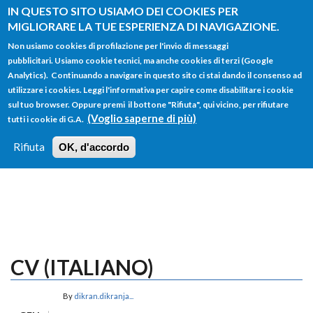
Salta al contenuto principale
IN QUESTO SITO USIAMO DEI COOKIES PER
MIGLIORARE LA TUE ESPERIENZA DI NAVIGAZIONE.
Non usiamo cookies di profilazione per l'invio di messaggi
pubblicitari. Usiamo cookie tecnici, ma anche cookies di terzi (Google
Analytics). Continuando a navigare in questo sito ci stai dando il consenso ad
utilizzare i cookies. Leggi l'informativa per capire come disabilitare i cookie
FORM
sul tuo browser. Oppure premi il bottone "Rifiuta", qui vicino, per rifiutare
Main menu
DI
(Voglio saperne di più)
tutti i cookie di G.A.
HOME
TUTTI I PROFILI
ISTRUZIONI
RICERCA
Rifiuta
OK, d'accordo
LOGIN
CV (ITALIANO)
By
dikran.dikranja...