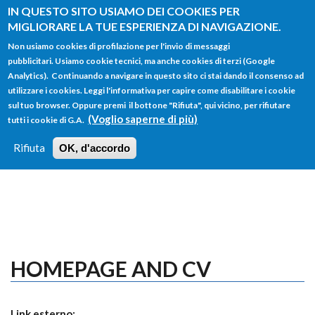
Salta al contenuto principale
IN QUESTO SITO USIAMO DEI COOKIES PER
MIGLIORARE LA TUE ESPERIENZA DI NAVIGAZIONE.
Non usiamo cookies di profilazione per l'invio di messaggi
pubblicitari. Usiamo cookie tecnici, ma anche cookies di terzi (Google
Analytics). Continuando a navigare in questo sito ci stai dando il consenso ad
utilizzare i cookies. Leggi l'informativa per capire come disabilitare i cookie
FORM
sul tuo browser. Oppure premi il bottone "Rifiuta", qui vicino, per rifiutare
Main menu
DI
(Voglio saperne di più)
tutti i cookie di G.A.
HOME
TUTTI I PROFILI
ISTRUZIONI
RICERCA
Rifiuta
OK, d'accordo
LOGIN
HOMEPAGE AND CV
Link esterno: