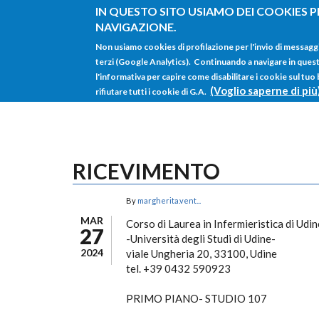
Salta al contenuto principale
IN QUESTO SITO USIAMO DEI COOKIES P
NAVIGAZIONE.
Non usiamo cookies di profilazione per l'invio di messagg
terzi (Google Analytics). Continuando a navigare in questo 
l'informativa per capire come disabilitare i cookie sul tuo
(Voglio saperne di più
rifiutare tutti i cookie di G.A.
RICEVIMENTO
By
margherita.vent...
MAR
Corso di Laurea in Infermieristica di Udin
27
-Università degli Studi di Udine-
2024
viale Ungheria 20, 33100, Udine
tel. +39 0432 590923
PRIMO PIANO- STUDIO 107