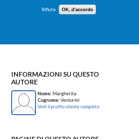
Rifiuta
OK, d'accordo
 PROFILI
ISTRUZIONI
LOGIN
»
»
FORM
DI
RICERCA
INFORMAZIONI SU QUESTO
AUTORE
Nome:
Margherita
Cognome:
Venturini
Vedi il profilo utente completo
PAGINE DI QUESTO AUTORE