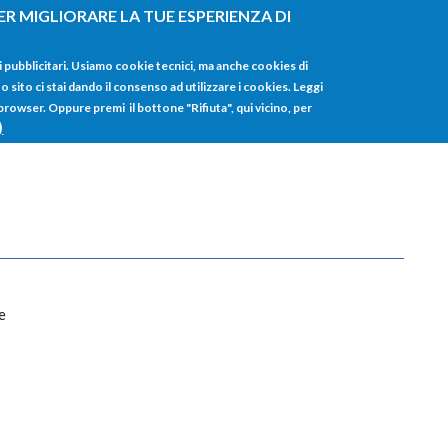
ER MIGLIORARE LA TUE ESPERIENZA DI
HOME
TUTTI I
i pubblicitari. Usiamo cookie tecnici, ma anche cookies di
sito ci stai dando il consenso ad utilizzare i cookies. Leggi
 browser. Oppure premi il bottone "Rifiuta", qui vicino, per
)
e