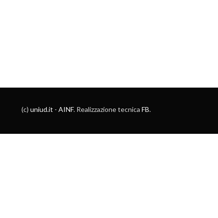
(c)
uniud.it
-
AINF
. Realizzazione tecnica
FB
.