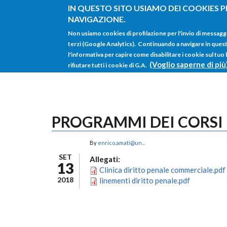
Salta al contenuto principale
IN QUESTO SITO USIAMO DEI COOKIES P
NAVIGAZIONE.
Non usiamo cookies di profilazione per l'invio di messagg
terzi (Google Analytics). Continuando a navigare in questo 
l'informativa per capire come disabilitare i cookie sul tuo
(Voglio saperne di più
rifiutare tutti i cookie di G.A.
PROGRAMMI DEI CORSI
By
enrico.amati@un...
SET
Allegati:
13
Clinica diritto penale commerciale.pdf
2018
linementi diritto penale.pdf