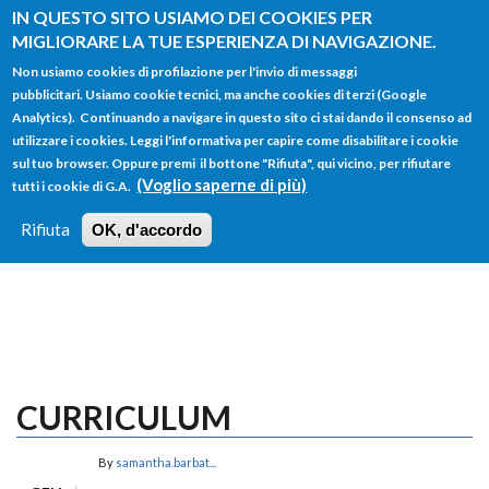
Salta al contenuto principale
IN QUESTO SITO USIAMO DEI COOKIES PER
MIGLIORARE LA TUE ESPERIENZA DI NAVIGAZIONE.
Non usiamo cookies di profilazione per l'invio di messaggi
pubblicitari. Usiamo cookie tecnici, ma anche cookies di terzi (Google
Analytics). Continuando a navigare in questo sito ci stai dando il consenso ad
utilizzare i cookies. Leggi l'informativa per capire come disabilitare i cookie
FORM
sul tuo browser. Oppure premi il bottone "Rifiuta", qui vicino, per rifiutare
Main menu
DI
(Voglio saperne di più)
tutti i cookie di G.A.
HOME
TUTTI I PROFILI
ISTRUZIONI
RICERCA
Rifiuta
OK, d'accordo
LOGIN
CURRICULUM
By
samantha.barbat...