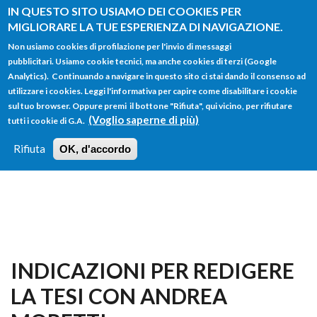
Salta al contenuto principale
IN QUESTO SITO USIAMO DEI COOKIES PER
MIGLIORARE LA TUE ESPERIENZA DI NAVIGAZIONE.
Non usiamo cookies di profilazione per l'invio di messaggi
pubblicitari. Usiamo cookie tecnici, ma anche cookies di terzi (Google
Analytics). Continuando a navigare in questo sito ci stai dando il consenso ad
utilizzare i cookies. Leggi l'informativa per capire come disabilitare i cookie
FORM
sul tuo browser. Oppure premi il bottone "Rifiuta", qui vicino, per rifiutare
Main menu
DI
(Voglio saperne di più)
tutti i cookie di G.A.
HOME
TUTTI I PROFILI
ISTRUZIONI
RICERCA
Rifiuta
OK, d'accordo
LOGIN
INDICAZIONI PER REDIGERE
LA TESI CON ANDREA