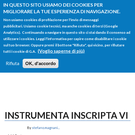
Salta al contenuto principale
IN QUESTO SITO USIAMO DEI COOKIES PER
MIGLIORARE LA TUE ESPERIENZA DI NAVIGAZIONE.
Non usiamo cookies di profilazione per l'invio di messaggi
pubblicitari. Usiamo cookie tecnici, ma anche cookies di terzi (Google
Analytics). Continuando a navigare in questo sito ci stai dando il consenso ad
utilizzare i cookies. Leggi l'informativa per capire come disabilitare i cookie
FORM
sul tuo browser. Oppure premi il bottone "Rifiuta", qui vicino, per rifiutare
Main menu
DI
(Voglio saperne di più)
tutti i cookie di G.A.
HOME
TUTTI I PROFILI
ISTRUZIONI
RICERCA
Rifiuta
OK, d'accordo
LOGIN
INSTRUMENTA INSCRIPTA VI
By
stefano.magnani...