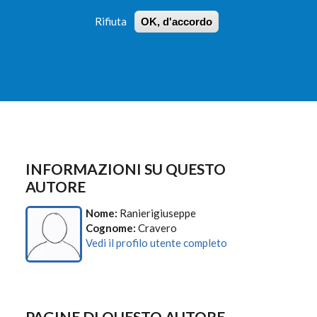
Rifiuta
OK, d'accordo
 PROFILI
ISTRUZIONI
LOGIN
»
»
FORM
DI
RICERCA
INFORMAZIONI SU QUESTO
AUTORE
Nome:
Ranierigiuseppe
Cognome:
Cravero
Vedi il profilo utente completo
PAGINE DI QUESTO AUTORE