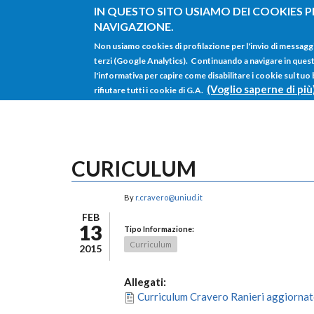
Salta al contenuto principale
IN QUESTO SITO USIAMO DEI COOKIES P
NAVIGAZIONE.
Non usiamo cookies di profilazione per l'invio di messagg
terzi (Google Analytics). Continuando a navigare in questo 
l'informativa per capire come disabilitare i cookie sul tuo
(Voglio saperne di più
rifiutare tutti i cookie di G.A.
CURICULUM
By
r.cravero@uniud.it
FEB
13
Tipo Informazione:
Curriculum
2015
Allegati:
Curriculum Cravero Ranieri aggiornat