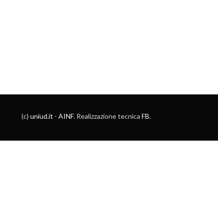
(c)
uniud.it
-
AINF
. Realizzazione tecnica
FB
.