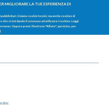
ER MIGLIORARE LA TUE ESPERIENZA DI
HOME
TUTTI I
i pubblicitari. Usiamo cookie tecnici, ma anche cookies di
sito ci stai dando il consenso ad utilizzare i cookies. Leggi
 browser. Oppure premi il bottone "Rifiuta", qui vicino, per
)
o.doc