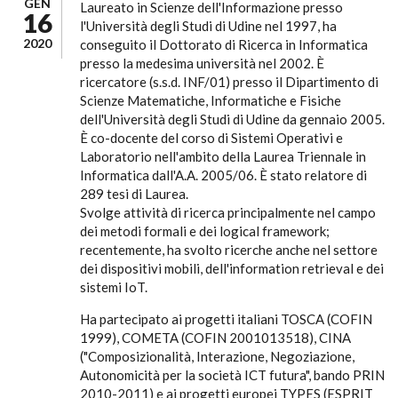
GEN
Laureato in Scienze dell'Informazione presso
16
l'Università degli Studi di Udine nel 1997, ha
2020
conseguito il Dottorato di Ricerca in Informatica
presso la medesima università nel 2002. È
ricercatore (s.s.d. INF/01) presso il Dipartimento di
Scienze Matematiche, Informatiche e Fisiche
dell'Università degli Studi di Udine da gennaio 2005.
È co-docente del corso di Sistemi Operativi e
Laboratorio nell'ambito della Laurea Triennale in
Informatica dall'A.A. 2005/06. È stato relatore di
289 tesi di Laurea.
Svolge attività di ricerca principalmente nel campo
dei metodi formali e dei logical framework;
recentemente, ha svolto ricerche anche nel settore
dei dispositivi mobili, dell'information retrieval e dei
sistemi IoT.
Ha partecipato ai progetti italiani TOSCA (COFIN
1999), COMETA (COFIN 2001013518), CINA
("Composizionalità, Interazione, Negoziazione,
Autonomicità per la società ICT futura", bando PRIN
2010-2011) e ai progetti europei TYPES (ESPRIT