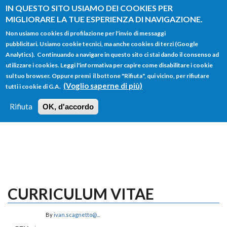
Salta al contenuto principale
IN QUESTO SITO USIAMO DEI COOKIES PER
MIGLIORARE LA TUE ESPERIENZA DI NAVIGAZIONE.
Non usiamo cookies di profilazione per l'invio di messaggi
pubblicitari. Usiamo cookie tecnici, ma anche cookies di terzi (Google
Analytics). Continuando a navigare in questo sito ci stai dando il consenso ad
utilizzare i cookies. Leggi l'informativa per capire come disabilitare i cookie
FORM
sul tuo browser. Oppure premi il bottone "Rifiuta", qui vicino, per rifiutare
Main menu
DI
(Voglio saperne di più)
tutti i cookie di G.A.
HOME
TUTTI I PROFILI
ISTRUZIONI
RICERCA
Rifiuta
OK, d'accordo
LOGIN
CURRICULUM VITAE
By
ivan.scagnetto@...