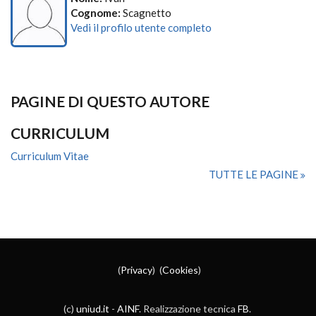
Cognome:
Scagnetto
Vedi il profilo utente completo
PAGINE DI QUESTO AUTORE
CURRICULUM
Curriculum Vitae
TUTTE LE PAGINE
(
Privacy
) (
Cookies
)
(c)
uniud.it
-
AINF
. Realizzazione tecnica
FB
.