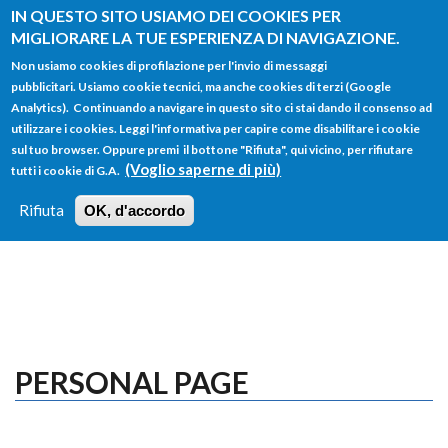
Salta al contenuto principale
IN QUESTO SITO USIAMO DEI COOKIES PER
MIGLIORARE LA TUE ESPERIENZA DI NAVIGAZIONE.
Non usiamo cookies di profilazione per l'invio di messaggi
pubblicitari. Usiamo cookie tecnici, ma anche cookies di terzi (Google
Analytics). Continuando a navigare in questo sito ci stai dando il consenso ad
utilizzare i cookies. Leggi l'informativa per capire come disabilitare i cookie
FORM
sul tuo browser. Oppure premi il bottone "Rifiuta", qui vicino, per rifiutare
Main menu
DI
(Voglio saperne di più)
tutti i cookie di G.A.
HOME
TUTTI I PROFILI
ISTRUZIONI
RICERCA
Rifiuta
OK, d'accordo
LOGIN
PERSONAL PAGE