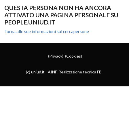
QUESTA PERSONA NON HA ANCORA
ATTIVATO UNA PAGINA PERSONALE SU
PEOPLE.UNIUD.IT
Torna alle sue informazioni sul cercapersone
(
Privacy
) (
Cookies
)
(c)
uniud.it
-
AINF
. Realizzazione tecnica
FB
.