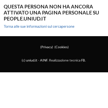
QUESTA PERSONA NON HA ANCORA
ATTIVATO UNA PAGINA PERSONALE SU
PEOPLE.UNIUD.IT
Torna alle sue informazioni sul cercapersone
(
Privacy
) (
Cookies
)
(c)
uniud.it
-
AINF
. Realizzazione tecnica
FB
.