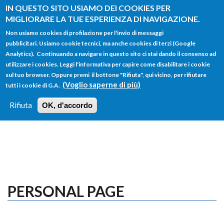
Salta al contenuto principale
IN QUESTO SITO USIAMO DEI COOKIES PER
MIGLIORARE LA TUE ESPERIENZA DI NAVIGAZIONE.
Non usiamo cookies di profilazione per l'invio di messaggi
pubblicitari. Usiamo cookie tecnici, ma anche cookies di terzi (Google
Analytics). Continuando a navigare in questo sito ci stai dando il consenso ad
utilizzare i cookies. Leggi l'informativa per capire come disabilitare i cookie
FORM
sul tuo browser. Oppure premi il bottone "Rifiuta", qui vicino, per rifiutare
Main menu
DI
(Voglio saperne di più)
tutti i cookie di G.A.
HOME
TUTTI I PROFILI
ISTRUZIONI
RICERCA
Rifiuta
OK, d'accordo
LOGIN
PERSONAL PAGE