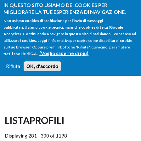
Salta al contenuto principale
IN QUESTO SITO USIAMO DEI COOKIES PER
MIGLIORARE LA TUE ESPERIENZA DI NAVIGAZIONE.
Non usiamo cookies di profilazione per l'invio di messaggi
pubblicitari. Usiamo cookie tecnici, ma anche cookies di terzi (Google
Analytics). Continuando a navigare in questo sito ci stai dando il consenso ad
utilizzare i cookies. Leggi l'informativa per capire come disabilitare i cookie
FORM
sul tuo browser. Oppure premi il bottone "Rifiuta", qui vicino, per rifiutare
Main menu
DI
(Voglio saperne di più)
tutti i cookie di G.A.
HOME
TUTTI I PROFILI
ISTRUZIONI
RICERCA
Rifiuta
OK, d'accordo
LOGIN
LISTAPROFILI
Displaying 281 - 300 of 1198