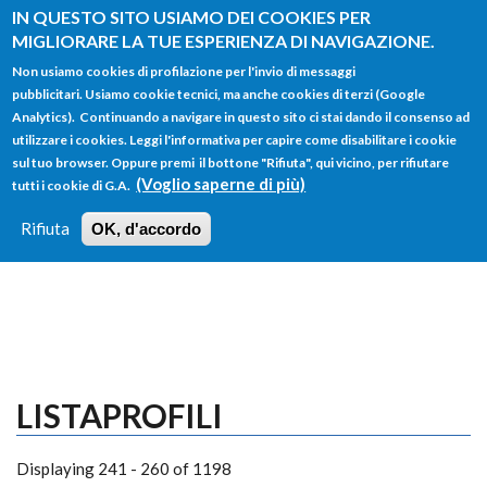
Salta al contenuto principale
IN QUESTO SITO USIAMO DEI COOKIES PER
MIGLIORARE LA TUE ESPERIENZA DI NAVIGAZIONE.
Non usiamo cookies di profilazione per l'invio di messaggi
pubblicitari. Usiamo cookie tecnici, ma anche cookies di terzi (Google
Analytics). Continuando a navigare in questo sito ci stai dando il consenso ad
utilizzare i cookies. Leggi l'informativa per capire come disabilitare i cookie
FORM
sul tuo browser. Oppure premi il bottone "Rifiuta", qui vicino, per rifiutare
Main menu
DI
(Voglio saperne di più)
tutti i cookie di G.A.
HOME
TUTTI I PROFILI
ISTRUZIONI
RICERCA
Rifiuta
OK, d'accordo
LOGIN
LISTAPROFILI
Displaying 241 - 260 of 1198