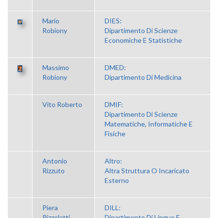
Mario
DIES:
Robiony
Dipartimento Di Scienze
Economiche E Statistiche
Massimo
DMED:
Robiony
Dipartimento Di Medicina
Vito Roberto
DMIF:
Dipartimento Di Scienze
Matematiche, Informatiche E
Fisiche
Antonio
Altro:
Rizzuto
Altra Struttura O Incaricato
Esterno
Piera
DILL:
Rizzolatti
Dipartimento Di Lingue E