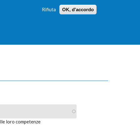
Rifiuta
OK, d'accordo
 PROFILI
ISTRUZIONI
LOGIN
»
»
FORM
DI
RICERCA
alle loro competenze