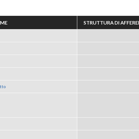
OME
STRUTTURA DI AFFER
tto