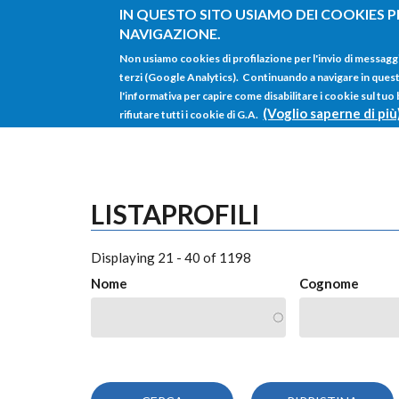
Salta al contenuto principale
IN QUESTO SITO USIAMO DEI COOKIES P
NAVIGAZIONE.
Non usiamo cookies di profilazione per l'invio di messagg
terzi (Google Analytics). Continuando a navigare in questo 
l'informativa per capire come disabilitare i cookie sul tuo
(Voglio saperne di più
rifiutare tutti i cookie di G.A.
LISTAPROFILI
Displaying 21 - 40 of 1198
Nome
Cognome