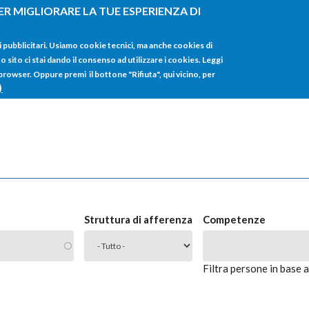
ER MIGLIORARE LA TUE ESPERIENZA DI
HOME
TUTTI I
i pubblicitari. Usiamo cookie tecnici, ma anche cookies di
sito ci stai dando il consenso ad utilizzare i cookies. Leggi
 browser. Oppure premi il bottone "Rifiuta", qui vicino, per
)
Struttura di afferenza
Competenze
Filtra persone in base 