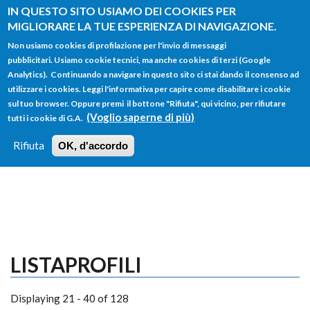
Salta al contenuto principale
IN QUESTO SITO USIAMO DEI COOKIES PER
MIGLIORARE LA TUE ESPERIENZA DI NAVIGAZIONE.
Non usiamo cookies di profilazione per l'invio di messaggi
pubblicitari. Usiamo cookie tecnici, ma anche cookies di terzi (Google
Analytics). Continuando a navigare in questo sito ci stai dando il consenso ad
utilizzare i cookies. Leggi l'informativa per capire come disabilitare i cookie
FORM
sul tuo browser. Oppure premi il bottone "Rifiuta", qui vicino, per rifiutare
Main menu
DI
(Voglio saperne di più)
tutti i cookie di G.A.
HOME
TUTTI I PROFILI
ISTRUZIONI
RICERCA
Rifiuta
OK, d'accordo
LOGIN
LISTAPROFILI
Displaying 21 - 40 of 128