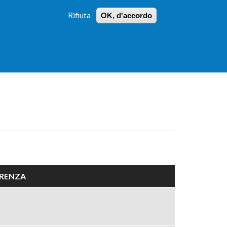
Rifiuta
OK, d'accordo
 PROFILI
ISTRUZIONI
LOGIN
»
»
FORM
DI
RICERCA
ERENZA