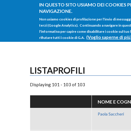
Salta al contenuto principale
IN QUESTO SITO USIAMO DEI COOKIES P
NAVIGAZIONE.
Non usiamo cookies di profilazione per l'invio di messagg
terzi (Google Analytics). Continuando a navigare in questo 
l'informativa per capire come disabilitare i cookie sul tuo
(Voglio saperne di più
rifiutare tutti i cookie di G.A.
LISTAPROFILI
Displaying 101 - 103 of 103
NOME E COG
Paola Saccheri