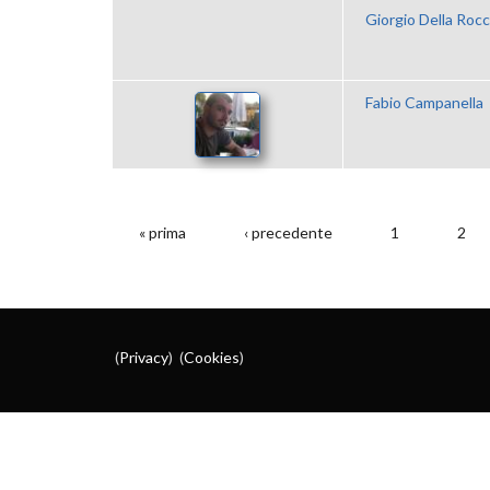
Giorgio Della Roc
Fabio Campanella
« prima
‹ precedente
1
2
PAGINE
(
Privacy
) (
Cookies
)