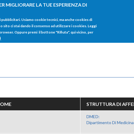
ER MIGLIORARE LA TUE ESPERIENZA DI
HOME
TUTTI I
i pubblicitari. Usiamo cookie tecnici, ma anche cookies di
sito ci stai dando il consenso ad utilizzare i cookies. Leggi
 browser. Oppure premi il bottone "Rifiuta", qui vicino, per
)
NOME
STRUTTURA DI AFF
DMED:
Dipartimento Di Medicina