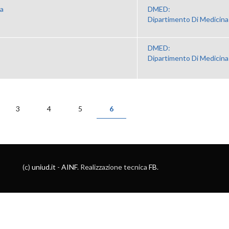
ca
DMED:
Dipartimento Di Medicina
DMED:
Dipartimento Di Medicina
3
4
5
6
(c)
uniud.it
-
AINF
. Realizzazione tecnica
FB
.