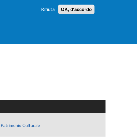
Rifiuta
OK, d'accordo
 PROFILI
ISTRUZIONI
LOGIN
»
»
FORM
DI
RICERCA
 Patrimonio Culturale