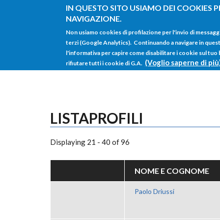
Salta al contenuto principale
IN QUESTO SITO USIAMO DEI COOKIES P
NAVIGAZIONE.
Non usiamo cookies di profilazione per l'invio di messagg
terzi (Google Analytics). Continuando a navigare in questo 
l'informativa per capire come disabilitare i cookie sul tuo
(Voglio saperne di più
rifiutare tutti i cookie di G.A.
LISTAPROFILI
Displaying 21 - 40 of 96
NOME E COGNOME
Paolo Driussi