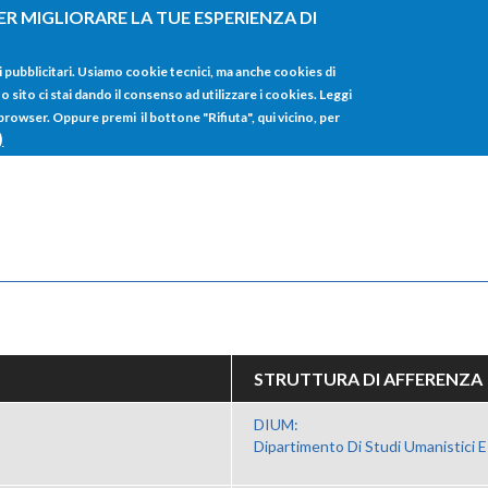
ER MIGLIORARE LA TUE ESPERIENZA DI
HOME
TUTTI I
i pubblicitari. Usiamo cookie tecnici, ma anche cookies di
sito ci stai dando il consenso ad utilizzare i cookies. Leggi
 browser. Oppure premi il bottone "Rifiuta", qui vicino, per
)
STRUTTURA DI AFFERENZA
DIUM:
Dipartimento Di Studi Umanistici E