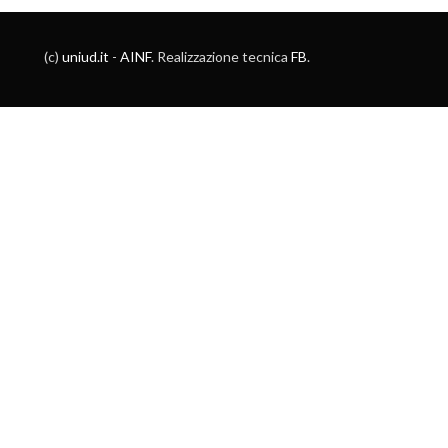
(c)
uniud.it
-
AINF
. Realizzazione tecnica
FB
.