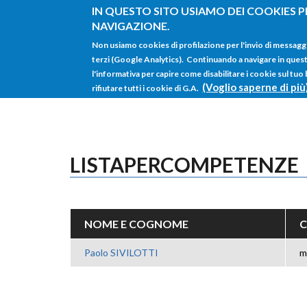
Salta al contenuto principale
IN QUESTO SITO USIAMO DEI COOKIES P
NAVIGAZIONE.
Non usiamo cookies di profilazione per l'invio di messagg
terzi (Google Analytics). Continuando a navigare in questo 
l'informativa per capire come disabilitare i cookie sul tuo
(Voglio saperne di più
rifiutare tutti i cookie di G.A.
LISTAPERCOMPETENZE
NOME E COGNOME
Paolo SIVILOTTI
m