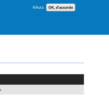
Rifiuta
OK, d'accordo
 PROFILI
ISTRUZIONI
LOGIN
»
»
FORM
DI
RICERCA
e