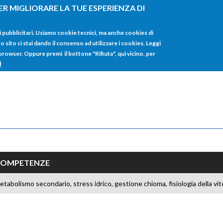
ER MIGLIORARE LA TUE ESPERIENZA DI
HOME
TUTTI I
i pubblicitari. Usiamo cookie tecnici, ma anche cookies di
sito ci stai dando il consenso ad utilizzare i cookies. Leggi
 browser. Oppure premi il bottone "Rifiuta", qui vicino, per
)
COMPETENZE
etabolismo secondario, stress idrico, gestione chioma, fisiologia della vit