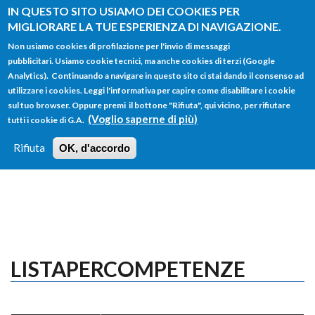
Salta al contenuto principale
IN QUESTO SITO USIAMO DEI COOKIES PER
MIGLIORARE LA TUE ESPERIENZA DI NAVIGAZIONE.
Non usiamo cookies di profilazione per l'invio di messaggi
pubblicitari. Usiamo cookie tecnici, ma anche cookies di terzi (Google
Analytics). Continuando a navigare in questo sito ci stai dando il consenso ad
utilizzare i cookies. Leggi l'informativa per capire come disabilitare i cookie
FORM
sul tuo browser. Oppure premi il bottone "Rifiuta", qui vicino, per rifiutare
Main menu
DI
(Voglio saperne di più)
tutti i cookie di G.A.
HOME
TUTTI I PROFILI
ISTRUZIONI
RICERCA
Rifiuta
OK, d'accordo
LOGIN
LISTAPERCOMPETENZE