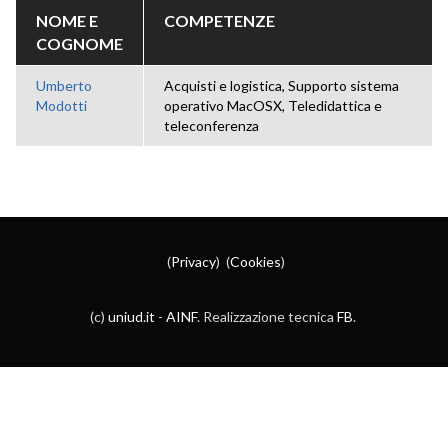
NOME E
COMPETENZE
COGNOME
Umberto
Acquisti e logistica, Supporto sistema
Modotti
operativo MacOSX, Teledidattica e
teleconferenza
(
Privacy
) (
Cookies
)
(c)
uniud.it
-
AINF
. Realizzazione tecnica
FB
.