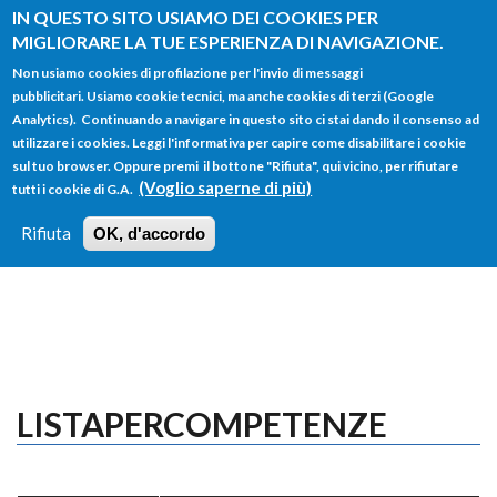
Salta al contenuto principale
IN QUESTO SITO USIAMO DEI COOKIES PER
MIGLIORARE LA TUE ESPERIENZA DI NAVIGAZIONE.
Non usiamo cookies di profilazione per l'invio di messaggi
pubblicitari. Usiamo cookie tecnici, ma anche cookies di terzi (Google
Analytics). Continuando a navigare in questo sito ci stai dando il consenso ad
utilizzare i cookies. Leggi l'informativa per capire come disabilitare i cookie
FORM
sul tuo browser. Oppure premi il bottone "Rifiuta", qui vicino, per rifiutare
Main menu
DI
(Voglio saperne di più)
tutti i cookie di G.A.
HOME
TUTTI I PROFILI
ISTRUZIONI
RICERCA
Rifiuta
OK, d'accordo
LOGIN
LISTAPERCOMPETENZE