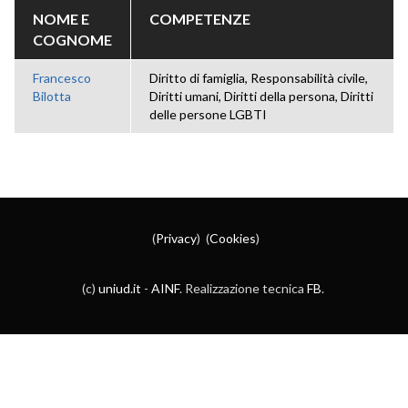
NOME E
COMPETENZE
COGNOME
Francesco
Diritto di famiglia, Responsabilità civile,
Bilotta
Diritti umani, Diritti della persona, Diritti
delle persone LGBTI
(
Privacy
) (
Cookies
)
(c)
uniud.it
-
AINF
. Realizzazione tecnica
FB
.