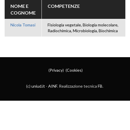
NOME E
COMPETENZE
COGNOME
Nicola Tomasi
Fisiologia vegetale, Biologia molecolare,
Radiochimica, Microbiologia, Biochimica
(
Privacy
) (
Cookies
)
(c)
uniud.it
-
AINF
. Realizzazione tecnica
FB
.