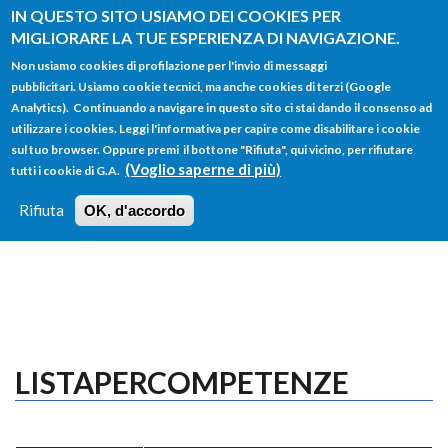
Salta al contenuto principale
IN QUESTO SITO USIAMO DEI COOKIES PER
MIGLIORARE LA TUE ESPERIENZA DI NAVIGAZIONE.
Non usiamo cookies di profilazione per l'invio di messaggi
pubblicitari. Usiamo cookie tecnici, ma anche cookies di terzi (Google
Analytics). Continuando a navigare in questo sito ci stai dando il consenso ad
utilizzare i cookies. Leggi l'informativa per capire come disabilitare i cookie
FORM
sul tuo browser. Oppure premi il bottone "Rifiuta", qui vicino, per rifiutare
Main menu
DI
(Voglio saperne di più)
tutti i cookie di G.A.
HOME
TUTTI I PROFILI
ISTRUZIONI
RICERCA
Rifiuta
OK, d'accordo
LOGIN
LISTAPERCOMPETENZE