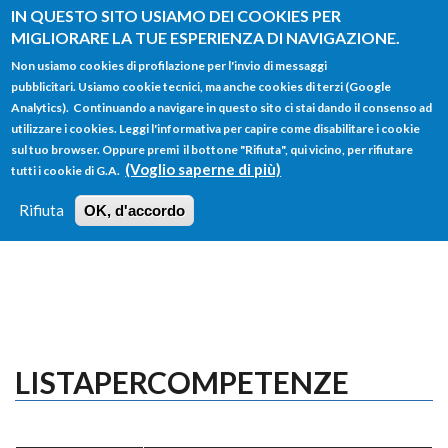
Salta al contenuto principale
IN QUESTO SITO USIAMO DEI COOKIES PER
MIGLIORARE LA TUE ESPERIENZA DI NAVIGAZIONE.
Non usiamo cookies di profilazione per l'invio di messaggi
pubblicitari. Usiamo cookie tecnici, ma anche cookies di terzi (Google
Analytics). Continuando a navigare in questo sito ci stai dando il consenso ad
utilizzare i cookies. Leggi l'informativa per capire come disabilitare i cookie
FORM
sul tuo browser. Oppure premi il bottone "Rifiuta", qui vicino, per rifiutare
Main menu
DI
(Voglio saperne di più)
tutti i cookie di G.A.
HOME
TUTTI I PROFILI
ISTRUZIONI
RICERCA
Rifiuta
OK, d'accordo
LOGIN
LISTAPERCOMPETENZE