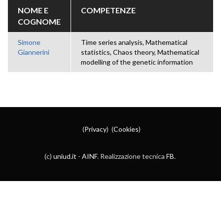
NOME E
COMPETENZE
COGNOME
Simone
Time series analysis, Mathematical
Giannerini
statistics, Chaos theory, Mathematical
modelling of the genetic information
(
Privacy
) (
Cookies
)
(c)
uniud.it
-
AINF
. Realizzazione tecnica
FB
.