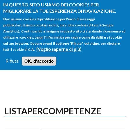
Salta al contenuto principale
IN QUESTO SITO USIAMO DEI COOKIES PER
MIGLIORARE LA TUE ESPERIENZA DI NAVIGAZIONE.
Non usiamo cookies di profilazione per l'invio di messaggi
pubblicitari. Usiamo cookie tecnici, ma anche cookies di terzi (Google
Analytics). Continuando a navigare in questo sito ci stai dando il consenso ad
utilizzare i cookies. Leggi l'informativa per capire come disabilitare i cookie
FORM
sul tuo browser. Oppure premi il bottone "Rifiuta", qui vicino, per rifiutare
Main menu
DI
(Voglio saperne di più)
tutti i cookie di G.A.
HOME
TUTTI I PROFILI
ISTRUZIONI
RICERCA
Rifiuta
OK, d'accordo
LOGIN
LISTAPERCOMPETENZE