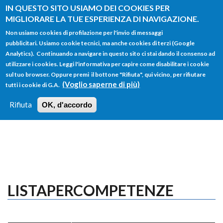
Salta al contenuto principale
IN QUESTO SITO USIAMO DEI COOKIES PER
MIGLIORARE LA TUE ESPERIENZA DI NAVIGAZIONE.
Non usiamo cookies di profilazione per l'invio di messaggi
pubblicitari. Usiamo cookie tecnici, ma anche cookies di terzi (Google
Analytics). Continuando a navigare in questo sito ci stai dando il consenso ad
utilizzare i cookies. Leggi l'informativa per capire come disabilitare i cookie
FORM
sul tuo browser. Oppure premi il bottone "Rifiuta", qui vicino, per rifiutare
Main menu
DI
(Voglio saperne di più)
tutti i cookie di G.A.
HOME
TUTTI I PROFILI
ISTRUZIONI
RICERCA
Rifiuta
OK, d'accordo
LOGIN
LISTAPERCOMPETENZE