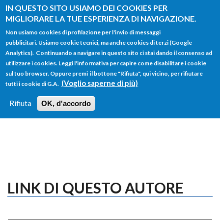
Salta al contenuto principale
IN QUESTO SITO USIAMO DEI COOKIES PER
MIGLIORARE LA TUE ESPERIENZA DI NAVIGAZIONE.
Non usiamo cookies di profilazione per l'invio di messaggi
pubblicitari. Usiamo cookie tecnici, ma anche cookies di terzi (Google
Analytics). Continuando a navigare in questo sito ci stai dando il consenso ad
utilizzare i cookies. Leggi l'informativa per capire come disabilitare i cookie
FORM
sul tuo browser. Oppure premi il bottone "Rifiuta", qui vicino, per rifiutare
Main menu
DI
(Voglio saperne di più)
tutti i cookie di G.A.
HOME
TUTTI I PROFILI
ISTRUZIONI
RICERCA
Rifiuta
OK, d'accordo
LOGIN
LINK DI QUESTO AUTORE