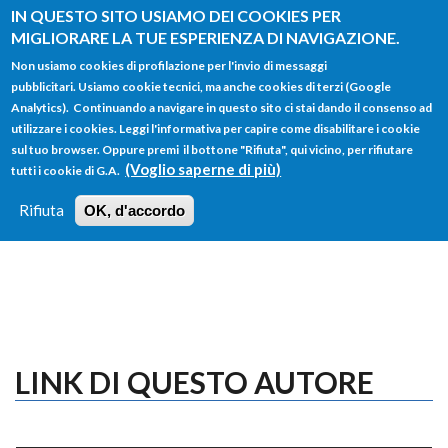
Salta al contenuto principale
IN QUESTO SITO USIAMO DEI COOKIES PER
MIGLIORARE LA TUE ESPERIENZA DI NAVIGAZIONE.
Non usiamo cookies di profilazione per l'invio di messaggi
pubblicitari. Usiamo cookie tecnici, ma anche cookies di terzi (Google
Analytics). Continuando a navigare in questo sito ci stai dando il consenso ad
utilizzare i cookies. Leggi l'informativa per capire come disabilitare i cookie
FORM
sul tuo browser. Oppure premi il bottone "Rifiuta", qui vicino, per rifiutare
Main menu
DI
(Voglio saperne di più)
tutti i cookie di G.A.
HOME
TUTTI I PROFILI
ISTRUZIONI
RICERCA
Rifiuta
OK, d'accordo
LOGIN
LINK DI QUESTO AUTORE