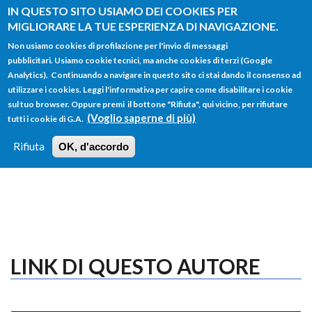
Salta al contenuto principale
IN QUESTO SITO USIAMO DEI COOKIES PER
MIGLIORARE LA TUE ESPERIENZA DI NAVIGAZIONE.
Non usiamo cookies di profilazione per l'invio di messaggi
pubblicitari. Usiamo cookie tecnici, ma anche cookies di terzi (Google
Analytics). Continuando a navigare in questo sito ci stai dando il consenso ad
utilizzare i cookies. Leggi l'informativa per capire come disabilitare i cookie
FORM
sul tuo browser. Oppure premi il bottone "Rifiuta", qui vicino, per rifiutare
Main menu
DI
(Voglio saperne di più)
tutti i cookie di G.A.
HOME
TUTTI I PROFILI
ISTRUZIONI
RICERCA
Rifiuta
OK, d'accordo
LOGIN
LINK DI QUESTO AUTORE