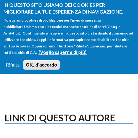
Salta al contenuto principale
IN QUESTO SITO USIAMO DEI COOKIES PER
MIGLIORARE LA TUE ESPERIENZA DI NAVIGAZIONE.
Non usiamo cookies di profilazione per l'invio di messaggi
pubblicitari. Usiamo cookie tecnici, ma anche cookies di terzi (Google
Analytics). Continuando a navigare in questo sito ci stai dando il consenso ad
utilizzare i cookies. Leggi l'informativa per capire come disabilitare i cookie
FORM
sul tuo browser. Oppure premi il bottone "Rifiuta", qui vicino, per rifiutare
Main menu
DI
(Voglio saperne di più)
tutti i cookie di G.A.
HOME
TUTTI I PROFILI
ISTRUZIONI
RICERCA
Rifiuta
OK, d'accordo
LOGIN
LINK DI QUESTO AUTORE